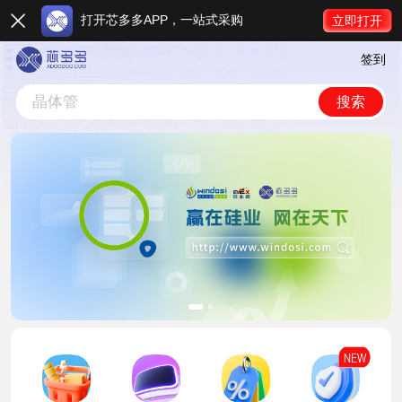
打开芯多多APP，一站式采购

立即打开
芯片
签到
晶体管
芯片
搜索
晶体管