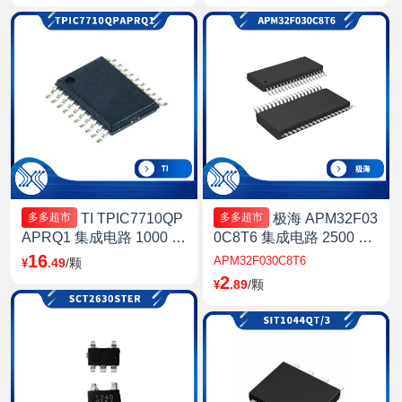
TI TPIC7710QP
极海 APM32F03
多多超市
多多超市
APRQ1 集成电路 1000 8-
0C8T6 集成电路 2500 基
Bit SPI Interface With Che
于 Arm Cortex-M0+ 内核
16
APM32F030C8T6
.49
/颗
¥
cksum 上海
的 32 位微控制器 上海
2
.89
/颗
¥