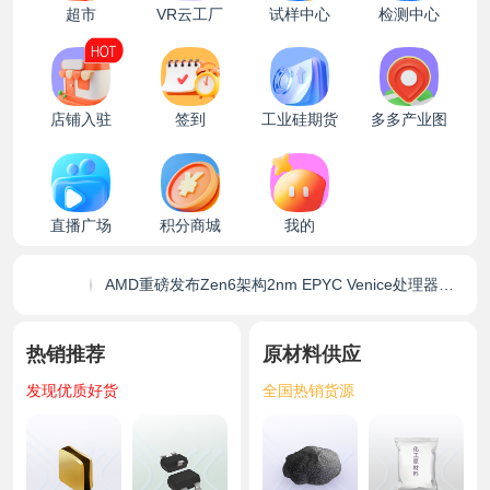
超市
VR云工厂
试样中心
检测中心
从产能霸权到技术突围：全球存储半导体进入“中国变量”时刻
店铺入驻
签到
工业硅期货
多多产业图
国产存储破局与大基金三期落子：全球半导体产业在分化中重塑新格局
2026 年 8 月 4 日存储产业迎来双重变革：全球 AI 存储新标准落地，国产 DRAM 跻身国际 PC 主流供应链
半导体产业多点开花：从资本热捧到技术突围的国产化新征程
资本市场的里程碑：长鑫科技刷新科创板IPO纪录
英特尔交出近十五年最强成绩单：AI算力需求引爆CPU复兴，Q2营收猛增25%
直播广场
积分商城
我的
2030亿晶体管＋3200亿晶体管：AMD用两枚芯粒撬动2.9 ExaFLOPS算力集群
海外巨头持续加码算力投入，存储芯片赛道迎来多重催化
AMD重磅发布Zen6架构2nm EPYC Venice处理器，携手Anthropic撼动全球AI算力格局
WAIC 2026观察：国产芯片从“单核突破”驶向“超节点集群”大时代
英伟达甩出两张“王牌”：AI基础设施迎来算力与网络的“双核”革命
国产算力迎来超节点发展新阶段，多条技术路线同步实现关键突破
热销推荐
原材料供应
发现优质好货
全国热销货源