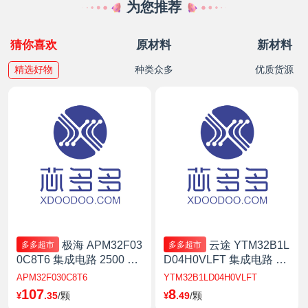
为您推荐
猜你喜欢
原材料
新材料
精选好物
种类众多
优质货源
极海 APM32F03
云途 YTM32B1L
多多超市
多多超市
0C8T6 集成电路 2500 基
D04H0VLFT 集成电路 25
于 Arm Cortex-M0+ 内核
00 LQFP-48pin(7*7) 上海
APM32F030C8T6
YTM32B1LD04H0VLFT
的 32 位微控制器
107
8
.35
/颗
.49
/颗
¥
¥