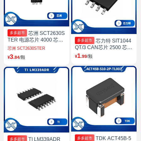
芯洲 SCT2630S
多多超市
TER 电源芯片 4000 芯洲-
芯力特 SIT1044
多多超市
12-V, 24-V, 48-V Industry
QT/3 CAN芯片 2500 芯力
芯洲 SCT2630STER
and Telecom Power 上海
特(SIT)-SIT1044QT/3 SO
1
3
.99
/颗
¥
.84
/颗
¥
P-8 上海
TDK ACT45B-5
多多超市
TI LM339ADR
多多超市