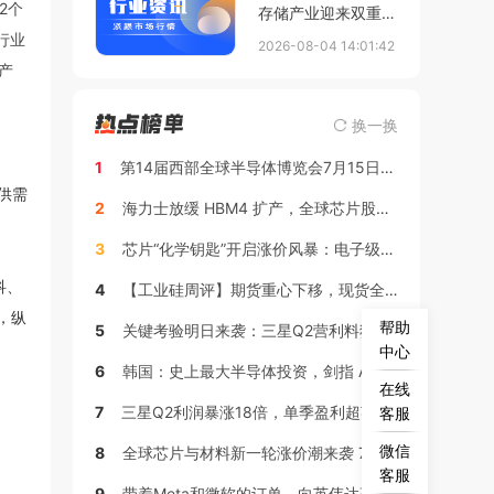
2个
存储产业迎来双重变
革：全球 AI 存储新
行业
2026-08-04 14:01:42
标准落地，国产
产
DRAM 跻身国际 PC
主流供应链
换一换
1
第14届西部全球半导体博览会7月15日如期盛大开幕
供需
2
海力士放缓 HBM4 扩产，全球芯片股重挫
3
芯片“化学钥匙”开启涨价风暴：电子级氢氟酸暴涨背后的AI算力暗战
科、
4
【工业硅周评】期货重心下移，现货全面松动（2026年6月18日-6月25日）
，纵
帮助
5
关键考验明日来袭：三星Q2营利料狂飙17倍 但AI支出前景暗藏风险
中心
6
韩国：史上最大半导体投资，剑指 AI 与存储霸权
在线
7
三星Q2利润暴涨18倍，单季盈利超英伟达
客服
微信
8
全球芯片与材料新一轮涨价潮来袭 7 月 1 日起全面执行
客服
9
带着Meta和微软的订单，向英伟达亮出全栈武器