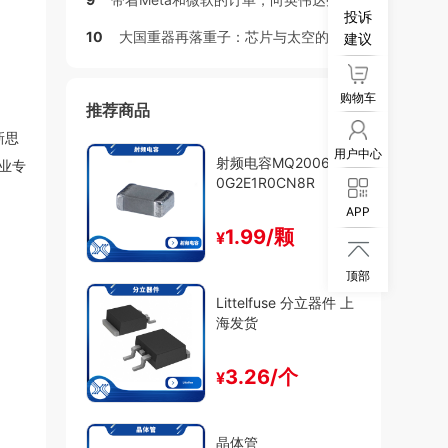
投诉
10
大国重器再落重子：芯片与太空的双重突围
建议
购物车
推荐商品
新思
用户中心
射频电容MQ200603C
业专
0G2E1R0CN8R
APP
1.99/颗
¥

顶部
Littelfuse 分立器件 上
海发货
3.26/个
¥
晶体管