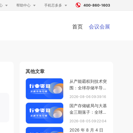




心
帮助中心
手机芯多多
400-860-1603
首页
会议会展
其他文章
从产能霸权到技术突
围：全球存储半导体
进入“中国变量”时刻
2026-08-06 09:39:16
国产存储破局与大基
金三期落子：全球半
导体产业在分化中重
2026-08-05 09:22:04
塑新格局
2026 年 8 月 4 日