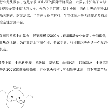
业龙头展会，也是荣获UFI认证的国际品牌展会，六届以来汇集了全球1
的参观观众累计超16万人次。作为立足江苏，辐射全国，面向世界的半导体
、晶圆制造、封装测试、半导体设备与材料、半导体应用等尖端技术及前沿
综合性交流平台。
在南京国际博览中心举办，展览规模12000㎡，配套5场专业会议，全新聚焦
行业热点话题，为产业链上下游企业、专家学者、行业组织等创造一个互通
机会。
、盛美上海、中电科申泰、风致毅、恩纳基、华海诚科、联瑞新材、中微高
等近200家展商联袂亮相，行业龙头领衔，初创新秀比肩，网罗前沿产品