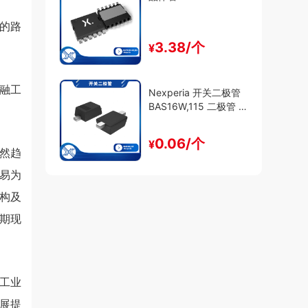
的路
3.38/个
¥
融工
Nexperia 开关二极管
BAS16W,115 二极管 -
通用
0.06/个
¥
然趋
贸易为
构及
期现
工业
展提