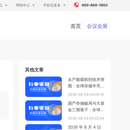




心
帮助中心
手机芯多多
400-860-1603
首页
会议会展
其他文章
从产能霸权到技术突
围：全球存储半导体
进入“中国变量”时刻
2026-08-06 09:39:16
国产存储破局与大基
金三期落子：全球半
导体产业在分化中重
2026-08-05 09:22:04
塑新格局
2026 年 8 月 4 日