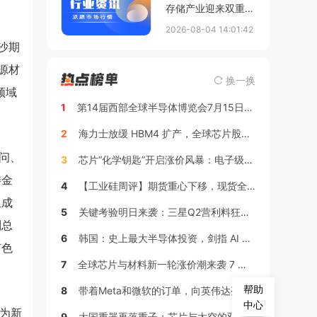
存储产业迎来双重变
革：全球 AI 存储新
2026-08-04 14:01:42
标准落地，国产
沙期
DRAM 跻身国际 PC
源材
主流供应链
换一换
领域
1
第14届西部全球半导体博览会7月15日如期盛大开幕
2
海力士放缓 HBM4 扩产，全球芯片股重挫
问、
3
芯片“化学钥匙”开启涨价风暴：电子级氢氟酸暴涨背后的AI算力暗战
委金
4
【工业硅周评】期货重心下移，现货全面松动（2026年6月18日-6月25日）
组成
5
关键考验明日来袭：三星Q2营利料狂飙17倍 但AI支出前景暗藏风险
副总
6
韩国：史上最大半导体投资，剑指 AI 与存储霸权
有色
7
全球芯片与材料新一轮涨价潮来袭 7 月 1 日起全面执行
帮助
8
带着Meta和微软的订单，向英伟达亮出全栈武器
中心
为新
9
大国重器再落重子：芯片与太空的双重突围