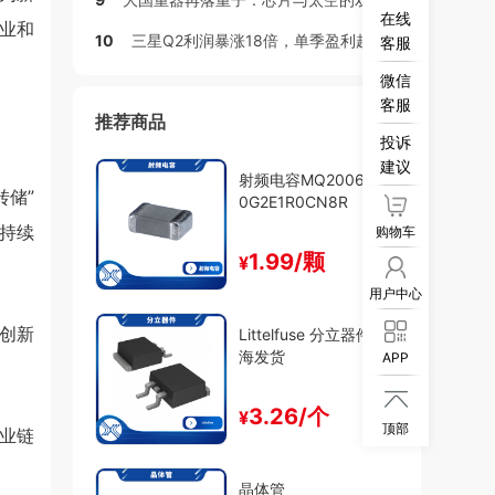
在线
业和
10
三星Q2利润暴涨18倍，单季盈利超英伟达
客服
微信
客服
推荐商品
投诉
建议
射频电容MQ200603C
储”
0G2E1R0CN8R
；持续
购物车
1.99/颗
¥
用户中心
创新
Littelfuse 分立器件 上
海发货
APP

3.26/个
¥
顶部
业链
晶体管