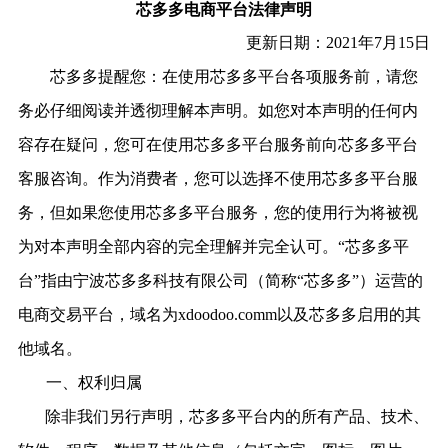
芯多多电商平台法律声明
更新日期：
2021年7月15日
芯多多
提醒您：在使用
芯多多
平台各项服务前，请您
务必仔细阅读并透彻理解本声明。如您对本声明的任何内
容存在疑问，您可在使用
芯多多
平台服务前向
芯多多
平台
客服咨询。作为消费者，您可以选择不使用
芯多多
平台服
务，但如果您使用
芯多多
平台服务，您的使用行为将被视
为对本声明全部内容的完全理解并完全认可。
“
芯多多
平
台
”指由
宁波芯多多科技有限公司
（简称
“
芯多多
”）运营的
电商交易平台，域名为
xdoodoo.com
m以及
芯多多
启用的其
他域名。
一、
权利归属
除非我们另行声明，芯多多平台内的所有产品、技术、