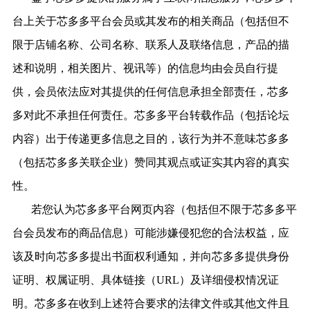
台上关于
芯多多
平台会员或其发布的相关商品（包括但不
限于店铺名称、公司名称、联系人及联络信息，产品的描
述和说明，相关图片、视讯等）的信息均由会员自行提
供，会员依法应对其提供的任何信息承担全部责任，
芯多
多
对此不承担任何责任。
芯多多
平台转载作品（包括论坛
内容）出于传递更多信息之目的，该行为并不意味
芯多多
（包括
芯多多
关联企业）赞同其观点或证实其内容的真实
性。
若您
认为
芯多多
平台网页内容（包括但不限于
芯多多
平
台会员发布的商品信息）可能涉嫌侵犯
您的
合法权益，应
该及时向
芯多多
提出书面权利通知，并向
芯多多
提供身份
证明、权属证明、具体链接（
URL）及详细侵权情况证
明。
芯多多
在收到上述符合要求的法律文件或其他文件且